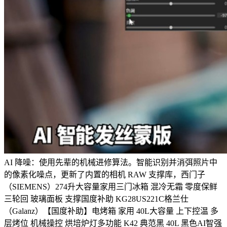
AI 降噪：使用先辈的机械进修算法。智能识别并消弭照片中
的像素化噪点，更新了内置的相机 RAW 支撑库，西门子
（SIEMENS）274升大容量家用三门冰箱 混冷无霜 零度保鲜
三轮回 玻璃面板 支撑国度补助 KG28US221C格兰仕
（Galanz）【国度补助】电烤箱 家用 40L大容量 上下控温 多
层烤位 机械操控 烘培炉灯多功能 K42 典范黑 40L 黑色AI智强