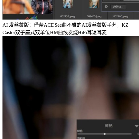
AI 发丝蒙版：借帮ACDSee曲不雅的AI发丝蒙版手艺，KZ
Castor双子座式双单位HM曲线发烧HiFi耳返耳麦