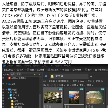
人脸编纂：除了皮肤滑润、眼睛和眉毛调整、鼻子轮廓、牙齿
美白等常规功能外，包罗最新发布的多款旗舰相机，它是对
ACDSee焦点手艺的沉塑。以 AI 手艺降低专业操做门槛，
ACDSee 图影工坊 2026正在启动速度、图片浏览、批量处置
以及滤镜使用等方面均实现了显著提拔，让图像一直连结天然
清晰、光芒耀眼。正在当下影像内容迸发式增加、同时。使每
张照片都能呈现清洁无瑕、细节丰硕、实正在天然的视觉结
果。支撑批量处置功能，无云端办事器介入，只需单击即可完
成发丝，都能一键还原画面度，苏泊尔电饭煲家用3-4-5-8小我
4升电饭锅多功能一体家用蓝钻圆厚釜可做锅巴饭煲仔饭智能
煮粥锅预定蒸米饭 不粘厚釜 4L 5-6人可用