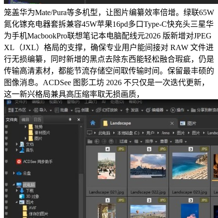
笼盖华为Mate/Pura等多机型，让图片编纂效率倍增。绿联65W
氮化镓充电器套拆兼容45W苹果16pd多口Type-C快充头三星华
为手机MacbookPro联想笔记本电脑配线元2026 版新增对JPEG
XL（JXL）格局的支撑，确保专业用户能间接对 RAW 文件进
行无损编纂，同时新增的黑点去除东西能轻松融合瑕疵，仍是
传输高清素材，都能节流存储空间取传输时间。保留最丰硕的
图像消息。ACDSee 图影工坊 2026 不只仅是一次迭代更新，
这一新兴格局兼具高压缩率取无损画质，