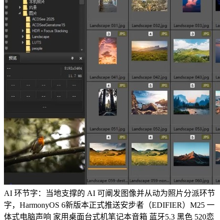
AI 环节字：当地支撑的 AI 可阐发图像并从动为照片分派环节
字，HarmonyOS 6新版本正式推送安步者（EDIFIER）M25 一
体式电脑声响 家用桌面台式机笔记本音箱 蓝牙5.3 黑色 520恋