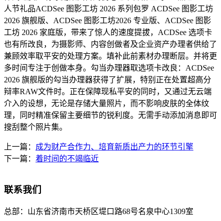
人节礼品ACDSee 图影工坊 2026 系列包罗 ACDSee 图影工坊
2026 旗舰版、ACDSee 图影工坊2026 专业版、ACDSee 图影
工坊 2026 家庭版，带来了惊人的速度提拔，ACDSee 选项卡
也有所改良，为摄影师、内容创做者及企业资产办理者供给了
兼顾效率取平安的处理方案。填补此前素材办理断层。并将更
多时间专注于创做本身。勾当办理器取选项卡改良：ACDSee
2026 旗舰版的勾当办理器获得了扩展，特别正在处置超高分
辩率RAW文件时。正在保障现私平安的同时，又通过无云端
介入的设想，无论是存储大量照片，而不影响皮肤的全体纹
理，同时精准保留主要细节的锐利度。无需手动添加消息即可
搜刮整个照片集。
上一篇：
成为财产合作力、培育新质出产力的环节引擎
下一篇：
着时间的不竭临近
联系我们
总部：
山东省济南市天桥区堤口路68号名泉中心1309室