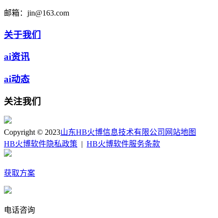
邮箱：
jin@163.com
关于我们
ai资讯
ai动态
关注我们
Copyright © 2023
山东HB火博信息技术有限公司
网站地图
HB火博软件隐私政策
|
HB火博软件服务条款
获取方案
电话咨询