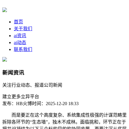
首页
关于我们
ai资讯
ai动态
联系我们
新闻资讯
关注行业动态、报道公司新闻
建立更多立异平台
发布：HB火博
时间：2025-12-20 18:33
而是要正在这个高度复杂、系统集成性极强的计谋范畴里
拆除各环节的“生态墙”，独木不成林。面临挑和，环节正在于
把共识凝结为以下三个标的目的的协同步履。更要注沉从底层