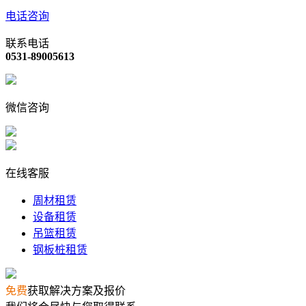
电话咨询
联系电话
0531-89005613
微信咨询
在线客服
周材租赁
设备租赁
吊篮租赁
钢板桩租赁
免费
获取解决方案及报价