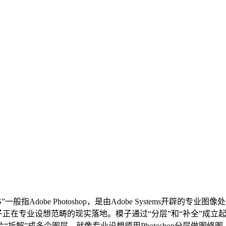
be Photoshop，是由Adobe Systems开辟的专业图像处置
子正在专业设想范畴的现实落地。模子通过“分层”和“补全”成立
拆解”成多个图层，就像专业设想师用Photoshop分层做图修