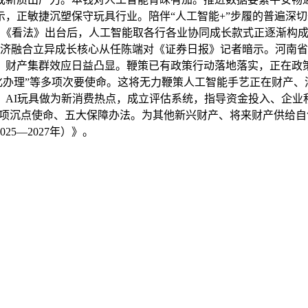
，正敏捷沉塑保守玩具行业。陪伴“人工智能+”步履的普遍深
日，《看法》出台后，人工智能取各行各业协同成长款式正逐渐构
经济融合立异成长核心从任陈端对《证券日报》记者暗示。河南
显示，财产集群效应日益凸显。鞭策已有政策行动落地落实，正在
细化办理”等多项次要使命。这将无力鞭策人工智能手艺正在财产
，AI玩具做为新消费热点，成立评估系统，指导资金投入、企
词提出八项沉点使命、五大保障办法。为其他新兴财产、将来财产供
5—2027年）》。