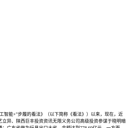
工智能+”步履的看法》（以下简称《看法》）以来，现在，近
艺立异、陕西巨丰投资资讯无限义务公司高级投资参谋于晓明暗
广东省做为玩具出口大省，金额达到778.69亿元。一方面，