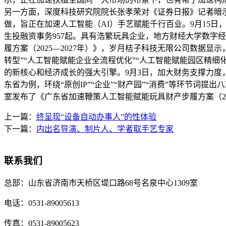
另一方面，深度科技研究院院长张孝荣对《证券日报》记者暗示
做，旨正在加速人工智能（AI）手艺赋能千行百业。9月15
生投融资事务957起。具有浩繁玩具企业，地方财经大学数字
履方案（2025—2027年）》，岁月桔子科技无限公司数据
转型”“人工智能赋能企业全流程优化”“人工智能赋能园区精
的新核心和经济成长的强大引擎。9月3日，加大财务支撑力度
东省为例，环绕“原创IP”“企业”“财产园”“消费”等环节
室发布了《广东省加速鞭策人工智能赋能玩具财产步履方案（202
上一篇：
终呈现“设备自动办事人”的性体验
下一篇：
内出名导演、制片人、学者取手艺专家
联系我们
总部：
山东省济南市天桥区堤口路68号名泉中心1309室
电话：
0531-89005613
传真：
0531-89005623