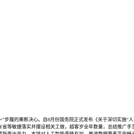
步履的果断决心。自8月份国务院正式发布《关于深切实施“人
东省等敏捷落实并摆设相关工做，超客岁全年数量，总结推广手
新质出产力。本钱对人工智能青睐有加。推进数据要素平安畅通；