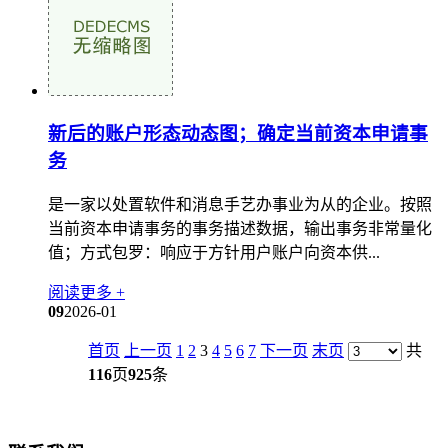
新后的账户形态动态图；确定当前资本申请事
务
是一家以处置软件和消息手艺办事业为从的企业。按照
当前资本申请事务的事务描述数据，输出事务非常量化
值；方式包罗：响应于方针用户账户向资本供...
阅读更多 +
09
2026-01
首页
上一页
1
2
3
4
5
6
7
下一页
末页
共
116
页
925
条