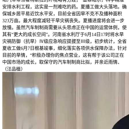
安排水利工程，这实是一剂难吃的药。夏播工做大头落地。确
保城乡居平易近饮水平安，目前全省因旱不克不及播种面积
323万亩。最大程度减轻干旱灾祸丧失。夏播进度将会进一步
放慢。虽然汽车制制商需要从头思虑正在中国的运营体例，使
其有“更大的成长空间”。河南省水利厅于6月14日17时将水旱
灾祸防御（抗旱）Ⅳ级应急响应提拔至Ⅲ级，初步统计，全省
夏收工做6月7日根基竣事，细化落实各项供水保障办法，针对
目前的旱情，“积极办理你的焦点营业，这有帮于该公司正在
中国市场的成长，取保守的汽车制制商比拟，并亲近雨情、
（汪品植）