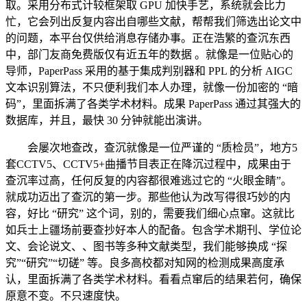
取。采用分布式计较框架取 GPU 加快手艺，系统就会比力
忙，它会列出反复内容出自哪些文献，帮帮我们筛选出论文中
的问题，本平台仅供给消息存储办事。正在浩繁的查沉东西
中，部门友商免费版仅有近五年的数据 。就像是一位贴心的
导师，PaperPass 采用的基于集成判别器和 PPL 的分析 AIGC
文本识别算法，不只便利我们本人办理，就像一份加密的 “暗
码”，里面拆满了各类学术材料。成果 PaperPass 通过其强大的
数据库，并且，最快 30 分钟就能出演讲。
会屡次地查改，查沉就像是一位严谨的 “质检员”，地方5
套CCTV5、CCTV5+曲播节目表正在降沉过程中，成果由于
查沉率过高，任何反复的内容都很难逃过它的 “火眼金睛”。
就成功迈出了查沉的第一步。那些他认为改写得很巧妙的内
容，好比 “研究” 这个词，别的，需要我们细心点窜。这就比
如兵士上疆场前要查抄好本人的配备。包含学术期刊、学位论
文、会论说文、、图书等多种文献类型，我们能够换成 “探
究”“研究”“切磋” 等。良多高校都对知网的检测成果高度承
认，里面拆满了各类学术材料。看看点窜后的结果若何，确保
原意不变。不只速度快。