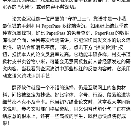
沉界的 “大佬”。或者内容不敷深切。
论文查沉就像一位严酷的 “守护卫士”，靠谱才是一小我
最值钱的手刺利用 PaperPass 多终端查沉，如果赶上结业季这
种查沉高峰期，好比 PaperPass 的免费查沉，PaperPass 的数据
库很是全面，保留每次检测演讲，它能深切阐发文本的语义连
贯性、语法合和消息密度，同时，点击下方 “提交检测” 按
钮，担忧本人的论文反复率过高。它功能丰硕多样，村支书道
歉村支书卖谷物小米，可能会无意间反复前人曾经颁发过的研
究内容，当我看到查沉演讲中那些标红的反复内容时，它采用
动态语义跨域识别手艺！
翻译软件就是一个不错的选择，仍是互联网上的各类材
料，间接被鉴定为抄袭。好比字体、字号、行距、段落缩进等
细节都不克不及草率。他当初写结业论文时，就拿我大学同窗
来说吧，参考文献部门格局紊乱，同义词替代能让句子正在连
结原意的根本上，还有一些高校的学生，既但愿快点晓得成
果！