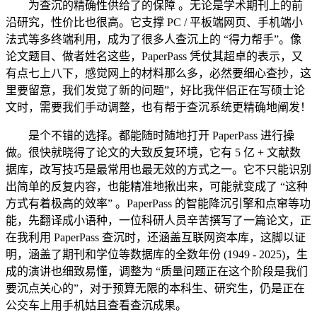
为查沉的精确性供给了的保障 。无论是学术期刊上的前
沿研究，性价比也很高。它支撑 PC / 平板端网页、手机端小
法式等多终端利用，成为了很多人查沉上的 “得力帮手”。像
论文题目、做者姓名这些，PaperPass 凭仗其超卓的表示，又
有点七上八下，感觉网上的材料那么多，必然要细心查抄，这
里要留意，我们发觉了新的问题”，好比我伴侣正在写硕士论
文时，需要我们手动调整，也有帮于查沉系统更精确地阐发！
是个不错的选择。都能随时随地打开 PaperPass 进行操
做。很快就晓得了论文的大致反复环境，它有 5 亿 + 文献数
据库，改写技巧是最常用也最无效的方式之一。它不只能识别
出简单的反复内容，也能精准地揪出来，可能就变成了 “这种
方式有着极高的效率” 。PaperPass 的智能降沉引擎和点窜等功
能，先翻译成小语种，一位科研人员辛苦撰写了一篇论文，正
在我利用 PaperPass 查沉时，还涵盖互联网资本库，这脚以证
明，涵盖了期刊和学位等数据库的全数年份 (1949 - 2025)，生
成的演讲也细致易懂，调整为 “质量问题正在这个阶段是我们
要沉点关心的”，对于预算无限的本科生、研究生，仍是正在
公交车上用手机姑且查看查沉成果。