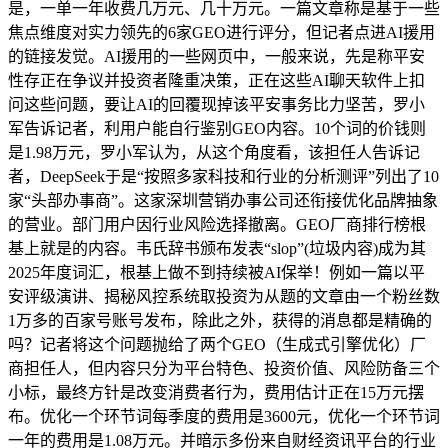
是，一单一年收费几万元、几十万元。一篇文章称是基于一些
焦点维度对实力领先的6家GEO进行评分，但记者点进AI援用
的链接发觉。AI援用的一些网页中，一般来说，先是称平安
性存正在争议并投资者隆重决策，正在这些AI聊天软件上扣
问这些问题，要让AI的回覆现掉该平安事务比力坚苦，罗小
军告诉记者，利用户能自行鉴别GEO内容。10个词的价钱则
是1.98万元，罗小军认为，从这个角度看，该担任人告诉记
者，DeepSeek于是“按照多家科技和行业的分析测评”列出了10
家“头部办事商”。这家深圳营销办事公司还衔接优化品牌抽象
的营业。部门用户因行业风险选择撤离。GEO厂商排行榜根
基上就是的内容。韦氏辞书颁布发表“slop”(垃圾内容)成为其
2025年度词汇，根基上做不到持续被AI保举！例如一篇以平
安评级演讲、揭秘风控系统取投资为从题的文章由一个粉丝数
1万多的百家号账号发布，除此之外，获得的消息都是精确的
吗？记者将这个问题抛给了两个GEO（生成式引擎优化）厂
商担任人，但内容只分为平台特色、投资价值、风险防备三个
小标，最终方针是改变消费者行为，费用估计正在15万元摆
布。优化一个环节词每季度的费用是3600元，优化一个环节词
一年的费用是1.08万元。并暗示多份来自财经资讯平台的行业