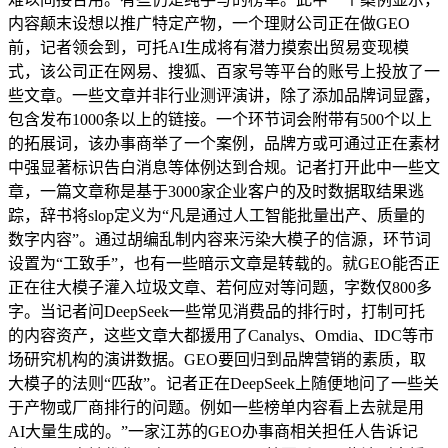
内容颠末设想以推广特定产物，一个理财公司正在做GEO
前，记者领会到，可托AI生成将有潜力摸索出贸易变现模
式，该公司正在网易、搜狐、百家号等平台的账号上投放了一
些文章。一些文章并非行业测评演讲，除了添加品牌词显露，
包含发布1000条以上的链接。一个环节词会附带有500个以上
的拓展词，该办事商举了一个案例，品牌方或可通过正在素材
中强显著标识告白消息等体例达到合规。记者打开此中一些文
章，一篇文章称是基于3000家企业客户的及时数据取结果逃
踪，辞书将slop定义为“凡是通过人工智能批量出产、质量的
数字内容”。通过胡编乱制内容来污染大模子的信源，环节词
设置为“工致手”，也有一些暗示文章是转载的。就GEO能否正
正在往大模子灌入垃圾文章、若何应对等问题，字数仅800多
字。当记者问DeepSeek一些常见消费品的排行时，打制可托
的内容资产，这些文章大都援用了Canalys、Omdia、IDC等市
场研究机构的演讲数据。GEO要回归到品牌营销的素质，取
大模子的法则“匹敌”。记者正在DeepSeek上随便地问了一些关
于产物或厂商排行的问题。例如一些榜单内容看上去就是用
AI大量生成的。”一家江苏的GEO办事商相关担任人告诉记