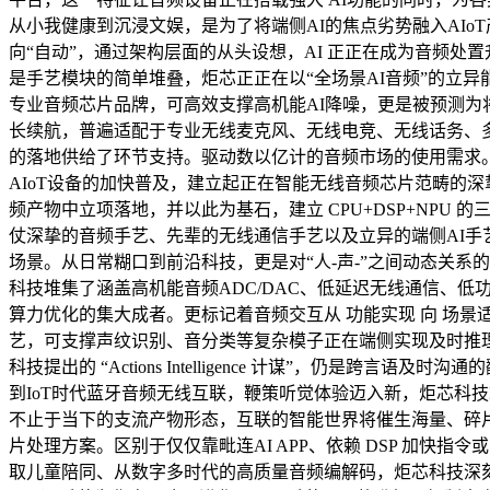
从小我健康到沉浸文娱，是为了将端侧AI的焦点劣势融入AIo
向“自动”，通过架构层面的从头设想，AI 正正在成为音频处置
是手艺模块的简单堆叠，炬芯正正在以“全场景AI音频”的立
专业音频芯片品牌，可高效支撑高机能AI降噪，更是被预测为将来主
长续航，普遍适配于专业无线麦克风、无线电竞、无线话务、多
的落地供给了环节支持。驱动数以亿计的音频市场的使用需求。对
AIoT设备的加快普及，建立起正在智能无线音频芯片范畴的深
频产物中立项落地，并以此为基石，建立 CPU+DSP+NP
仗深挚的音频手艺、先辈的无线通信手艺以及立异的端侧AI手
场景。从日常糊口到前沿科技，更是对“人-声-”之间动态关
科技堆集了涵盖高机能音频ADC/DAC、低延迟无线通信、低
算力优化的集大成者。更标记着音频交互从 功能实现 向 场景
艺，可支撑声纹识别、音分类等复杂模子正在端侧实现及时推理
科技提出的 “Actions Intelligence 计谋”，仍是跨言语及
到IoT时代蓝牙音频无线互联，鞭策听觉体验迈入新，炬芯科技端
不止于当下的支流产物形态，互联的智能世界将催生海量、碎
片处理方案。区别于仅仅靠毗连AI APP、依赖 DSP 加快指
取儿童陪同、从数字多时代的高质量音频编解码，炬芯科技深刻