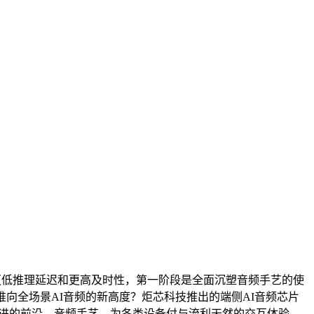
更低推理延迟和更高及时性，第一阶段是全面沉塑音频手艺的使
向全场景AI音频的新高度？炬芯科技推出的端侧AI音频芯片
演进的前沿，音频手艺，为各类设备付与流利天然的交互体验。