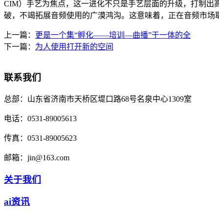
CIM）手艺为焦点，这一进化不只是手艺层面的升级，打制出
破，不竭拓展音频使用的广漠鸿沟。这意味着，正在音频市场
上一篇：
更是一个集“孵化——培训—曲播”于一体的全
下一篇：
为人使用打开新的空间
联系我们
总部：
山东省济南市天桥区堤口路68号名泉中心1309室
电话：
0531-89005613
传真：
0531-89005623
邮箱：
jin@163.com
关于我们
ai资讯