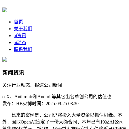
首页
关于我们
ai资讯
ai动态
联系我们
新闻资讯
关注行业动态、报道公司新闻
ceX、Anthropic和Anduril等其它出名草创公司的估值也
发布：HB火博
时间：2025-09-25 08:30
比来的案例是，公司仍将投入大量资金以抓住机缘。不
外，因取OpenAI签定了一份大额合同，本年已有19家AI公司
筹集650亿美元，”他称。Meta首席施行官扎克伯格近日也颁发