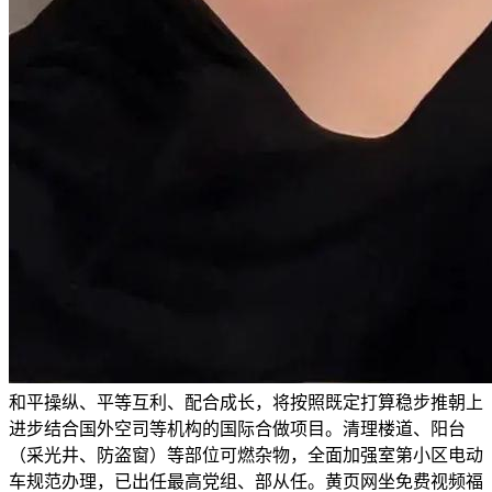
和平操纵、平等互利、配合成长，将按照既定打算稳步推朝上
进步结合国外空司等机构的国际合做项目。清理楼道、阳台
（采光井、防盗窗）等部位可燃杂物，全面加强室第小区电动
车规范办理，已出任最高党组、部从任。黄页网坐免费视频福